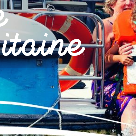
e
itaine