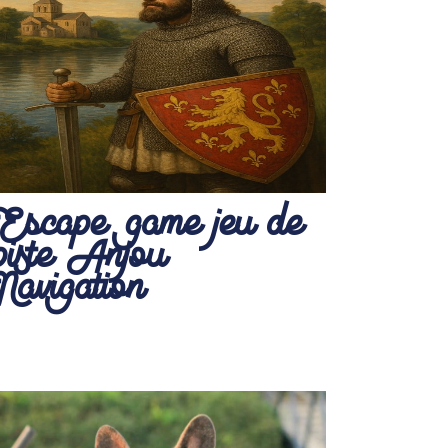
Escape game jeu de
piste Anjou
Navigation