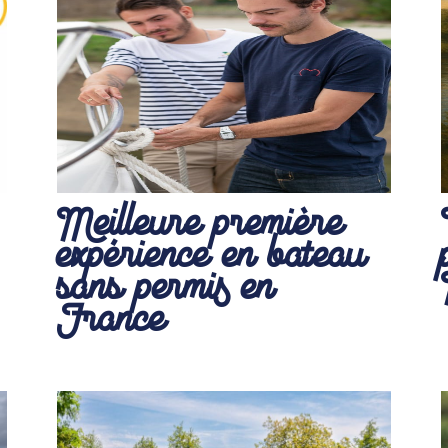
Meilleure première
expérience en bateau
sans permis en
France