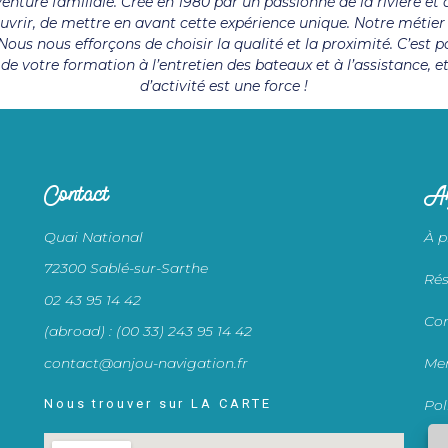
nture familiale. Crée en 1980 par un passionné de la rivière et
ouvrir, de mettre en avant cette expérience unique. Notre méti
ous nous efforçons de choisir la qualité et la proximité. C’est 
, de votre formation à l’entretien des bateaux et à l’assistance, e
d’activité est une force !
Contact
An
Quai National
À p
72300 Sablé-sur-Sarthe
Rés
02 43 95 14 42
Con
(abroad) : (00 33) 243 95 14 42
contact@anjou-navigation.fr
Men
Nous trouver sur LA CARTE
Pol
Co