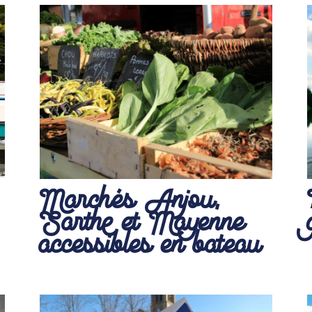
Marchés Anjou,
Sarthe et Mayenne
accessibles en bateau