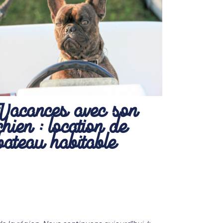
Vacances avec son
chien : location de
bateau habitable