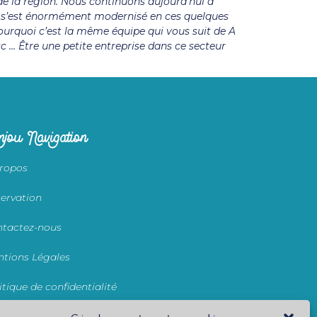
 de la région. Nous continuons aujourd’hui à
er s’est énormément modernisé en ces quelques
pourquoi c’est la même équipe qui vous suit de A
tc … Être une petite entreprise dans ce secteur
jou Navigation
ropos
ervation
tactez-nous
tions Légales
itique de confidentialité
nditions générales de location