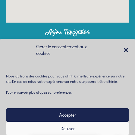
Anjou Navigation
À propos
Gérer le consentement aux
cookies
Réservation
Contactez-nous
Nous utilisons des cookies pour vous offrir la meilleure expérience sur notre
Mentions Légales
site.En cas de refus, votre expérience sur notre site pourrait être altérée.
Politique de confidentialité
Pour en savoir plus cliquez sur préférences.
Conditions générales de location
Accepter
Refuser
Design Lucile Goget / Création SB WebAgency © 2023