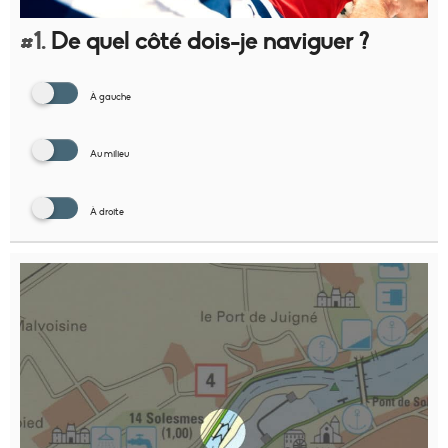
#1.
De quel côté dois-je naviguer ?
À gauche
Au milieu
À droite