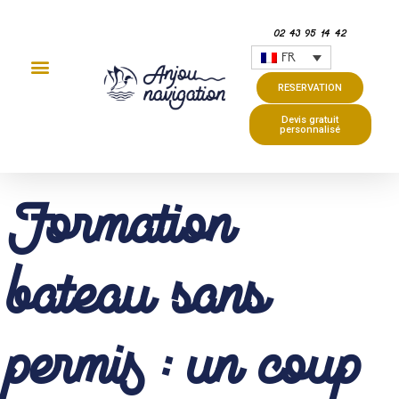
02 43 95 14 42
FR
RESERVATION
Devis gratuit
personnalisé
Formation
bateau sans
permis : un coup