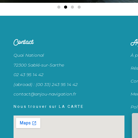
Contact
An
Quai National
À p
72300 Sablé-sur-Sarthe
Rés
02 43 95 14 42
Con
(abroad) : (00 33) 243 95 14 42
contact@anjou-navigation.fr
Men
Nous trouver sur LA CARTE
Pol
Co